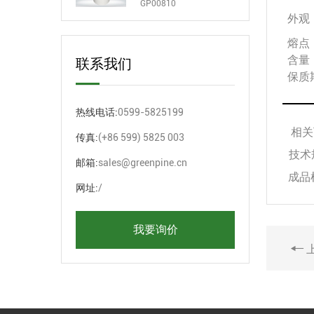
GP00810
外观
熔点
含量
联系我们
保质
热线电话:
0599-5825199
相关
传真:
(+86 599) 5825 003
技术
邮箱:
sales@greenpine.cn
成品
网址:
/
我要询价