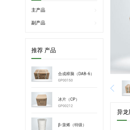
主产品
副产品
推荐 产品
合成樟脑（DAB-6）
GP00150
冰片（CP）
GP00212
异龙
β-蒎烯（特级）