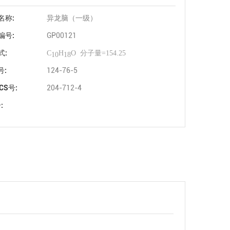
名称:
异龙脑（一级）
编号:
GP00121
式:
C
H
O
分子量
=154.25
10
18
号:
124-76-5
ECS号:
204-712-4
: