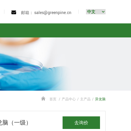
邮箱： sales@greenpine.cn
首页
/
产品中心
/
主产品
/
异龙脑
龙脑（一级）
去询价