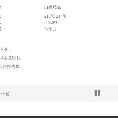
：
白色结晶
：
210
℃
-214
℃
：
≥
94.0%
期：
24
个月
下载：
规格说明书
检验报告单
上一篇